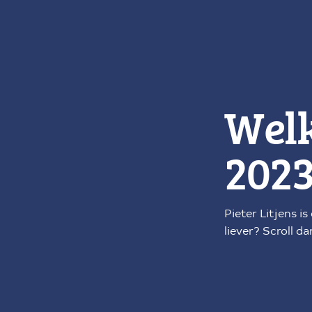
Welk
202
Pieter Litjens i
liever? Scroll d