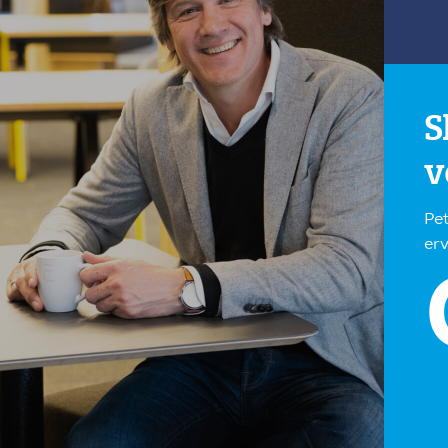
S
v
Pe
erv