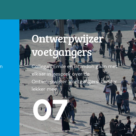
Ontwerpwijzer
voetgangers
jn
Collega’s Emile en Brandon gaan met
elkaar in gesprek over de
Ontwerpwijzer Voetgangers. Luister
lekker mee.
07