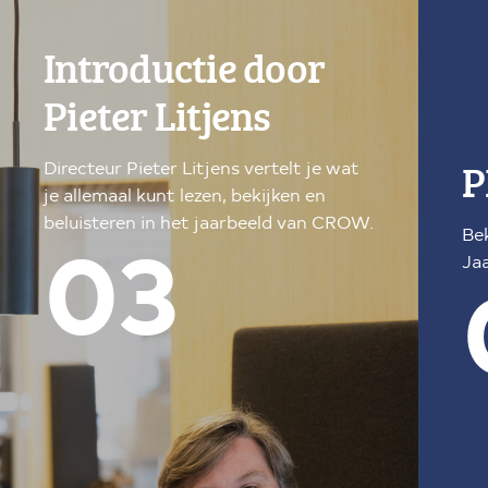
Introductie door
Pieter Litjens
P
Directeur Pieter Litjens vertelt je wat
je allemaal kunt lezen, bekijken en
beluisteren in het jaarbeeld van CROW.
Be
Jaa
03