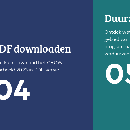
Duur
Ontdek wat
gebied van 
DF downloaden
programma 
verduurzam
kijk en download het CROW
0
rbeeld 2023 in PDF-versie.
04